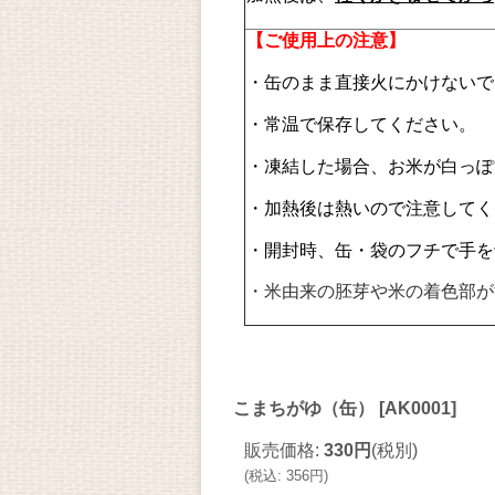
【ご使用上の注意】
・缶のまま直接火にかけないで
・常温で保存してください。
・凍結した場合、お米が白っぽ
・加熱後は熱いので注意してく
・開封時、缶・袋のフチで手を
・米由来の胚芽や米の着色部が
こまちがゆ（缶）
[
AK0001
]
販売価格
:
330円
(税別)
(
税込
:
356円
)