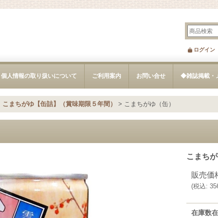
ログイン
個人情報の取り扱いについて
ご利用案内
お問い合せ
◆雑誌掲載・
>
こまちがゆ【缶詰】（賞味期限５年間）
>
こまちがゆ（缶）
こまちが
販売価
(
税込
:
35
在庫数