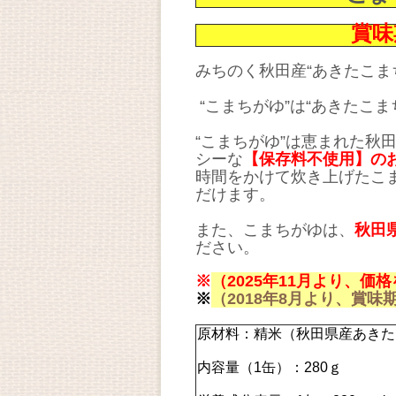
賞味
みちのく秋田産“あきたこま
“こまちがゆ”は“あきたこ
“こまちがゆ”は恵まれた
シーな
【保存料不使用】の
時間をかけて炊き上げたこ
だけます。
また、こまちがゆは、
秋田
ださい。
※
（2025年11月より、価
※
（2018年8月より、賞
原材料：精米（秋田県産あきた
内容量（1缶）：280ｇ