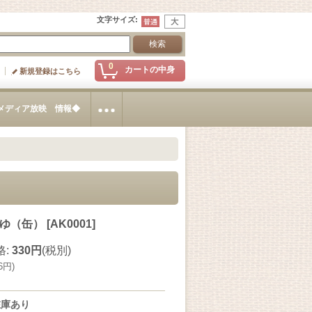
文字サイズ
:
0
カートの中身
新規登録はこちら
メディア放映 情報◆
ゆ（缶）
[
AK0001
]
格
:
330円
(税別)
6円
)
在庫あり