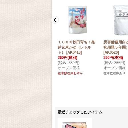
e豆
災害食大賞2023 優秀
１００％秋田育ち！発
災害備蓄用白
）
賞受賞！ 梅干缶（紀
芽玄米がゆ（レトル
味期限５年間
州南高梅）－塩分６％
ト）
[
AK0413
]
[
AK0520
]
－
[
AK0470
]
360円
(税別)
330円
(税別)
700円
(税別)
(
税込
:
389円
)
(
税込
:
356円
)
(
税込
:
756円
)
オープン価格
オープン価格
オープン価格
在庫数在庫わずか
在庫数在庫あり
在庫数在庫あり
最近チェックしたアイテム