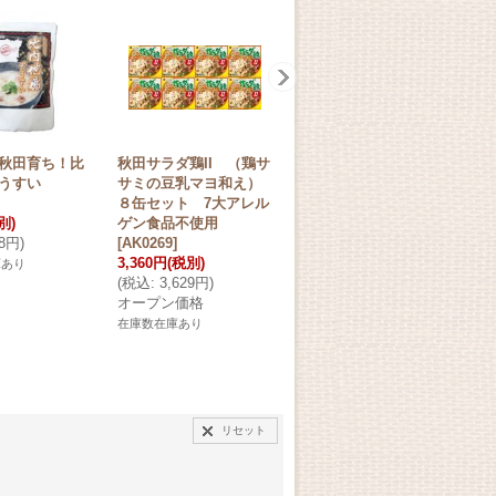
秋田育ち！比
秋田サラダ鶏II （鶏サ
うすい
サミの豆乳マヨ和え）
８缶セット 7大アレル
別)
ゲン食品不使用
48円
)
[
AK0269
]
3,360円
(税別)
庫あり
(
税込
:
3,629円
)
オープン価格
在庫数在庫あり
リセット