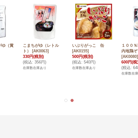
がゆ（賞
こまちがゆ（レトル
いぶりがっこ 缶
１００％
）
ト）
[
AK0063
]
[
AK0155
]
内地鶏ぞ
330円
(税別)
500円
(税別)
[
AK0080
]
(
税込
:
356円
)
(
税込
:
540円
)
600円
(税
(
税込
:
6
在庫数在庫あり
在庫数在庫あり
在庫数在