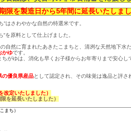
期限を製造日から5年間に延長いたしま
ち”はさわやかな自然の特選米です。
まち”を原料として仕上げました。
秋田の自然に育まれたあきたこまちと、清冽な天然地下水
おかゆ
です。
まちがゆは、消化も早くお子様からお年寄りまで安心し
県の優良県産品
として認定され、その味覚は逸品と評さ
格を改定いたしました）
味期限を延長いたしました）
こまち）