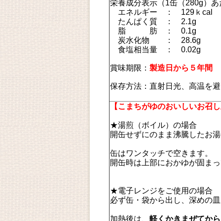
栄養成分表示（1缶（280g）
エネルギー ： 129ｋca
たんぱく質 ： 2.1g
脂 肪 ： 0.1g
炭水化物 ： 28.6g
食塩相当量 ： 0.02g
賞味期限：
製造日から５年間
保存方法：直射日光、高温を避
【こまちがゆのおいしいお召し
★湯煎（ボイル）の場合
開缶せずにのまま沸騰したお湯
缶はワンタッチで空きます。
開缶時は上部におかゆが固まっ
★電子レンジをご使用の場合
必ず缶・袋から出し、深めの皿
加熱後は、
軽くかきまぜてから