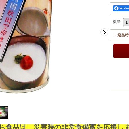
Faceb
数量
:
返品特
ち食品は、災害時の非常食備蓄を応援し