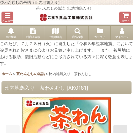
茶わんむしの缶詰（比内地鶏入り）
茶わんむしの缶詰（比内地鶏入り）
メニュー
カート
会社概要
特商法表示
ご利用案内
商品検索
カテゴリ
マイページ
このたび、７月２８日（火）に発生した「令和８年熊本地震」において
被災された皆さまに心よりお見舞い申し上げます。 また、被災地に
おける救助、復旧活動などにご尽力されている方々に深く敬意を表しま
す。
ホーム
>
茶わんむしの缶詰
>
比内地鶏入り 茶わんむし
比内地鶏入り 茶わんむし
[
AK0181
]