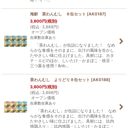
海鮮 茶わんむし ８缶セット
[
AK0187
]
3,600
円
(税別)
(
税込
:
3,888
円
)
オープン価格
在庫数在庫あり
「茶わんむし」が缶詰になりました！ なめ
らかな食感をそのままに、出汁の風味を生かし
たやさしい味に仕上げました。具材には、ホタ
テ・エビのほか、しいたけ・かまぼこ・枝豆・
三つ葉を使用！&nb…
茶わんむし よりどり８缶セット
[
AK0188
]
3,600
円
(税別)
(
税込
:
3,888
円
)
オープン価格
在庫数在庫あり
「茶わんむし」が缶詰になりました！ なめ
らかな食感をそのままに、出汁の風味を生かし
たやさしい味に仕上げました。具材には、比内
地鶏入り：：比内地鶏・しいたけ・かまぼこ・