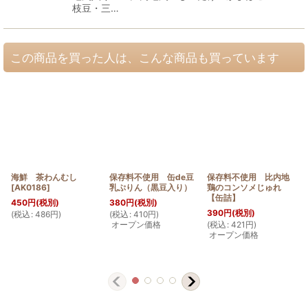
枝豆・三…
この商品を買った人は、こんな商品も買っています
海鮮 茶わんむし
保存料不使用 缶de豆
保存料不使用 比内地
[
AK0186
]
乳ぷりん（黒豆入り）
鶏のコンソメじゅれ
【缶詰】
450
円
(税別)
380
円
(税別)
390
円
(税別)
(
税込
:
486
円
)
(
税込
:
410
円
)
オープン価格
(
税込
:
421
円
)
オープン価格
(