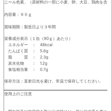
ニール色素、（原材料の一部に小麦、卵、大豆、鶏肉を含
内容量：９０ｇ
賞味期限：製造日より３年間
栄養成分表示（１缶（90ｇ）あたり）
エネルギー ： 48kcal
たんぱく質 ： 5
.6g
脂 質 ： 2.3g
炭水化物 ： 1.2g
食塩相当量 ： 0.7g
保存方法：直射日光を避け、常温で保存してください
。
使用上のご注意