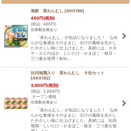
海鮮 茶わんむし
[
AK0186
]
450
円
(税別)
(
税込
:
486
円
)
在庫数在庫あり
「茶わんむし」が缶詰になりました！ なめ
らかな食感をそのままに、出汁の風味を生かし
たやさしい味に仕上げました。具材には、ホタ
テ・エビのほか、しいたけ・かまぼこ・枝豆・
三つ葉を使用！&nb…
比内地鶏入り 茶わんむし ８缶セット
[
AK0182
]
3,600
円
(税別)
(
税込
:
3,888
円
)
オープン価格
在庫数在庫あり
「茶わんむし」が缶詰になりました！ なめ
らかな食感をそのままに、出汁の風味を生かし
たやさしい味に仕上げました。具材には、比内
地鶏・しいたけ・かまぼこ・枝豆・三つ葉を使
用！ イー…