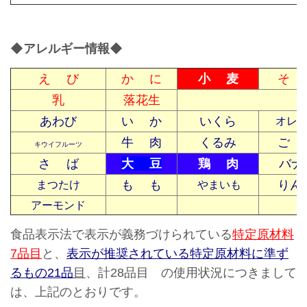
◆アレルギー情報◆
え び
か に
小 麦
そ 
乳
落花生
あわび
い か
いくら
オレ
牛 肉
くるみ
ご 
キウイフルーツ
さ ば
大 豆
鶏 肉
バナ
も も
りん
まつたけ
やまいも
アーモンド
食品表示法で表示が義務づけられている
特定原材料
7品目
と、
表示が推奨されている特定原材料に準ず
るもの21品
目
、計28品目 の使用状況につきまして
は、上記のとおりです。