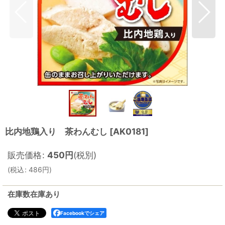
比内地鶏入り 茶わんむし
[
AK0181
]
販売価格
:
450
円
(税別)
(
税込
:
486
円
)
在庫数在庫あり
Facebookでシェア